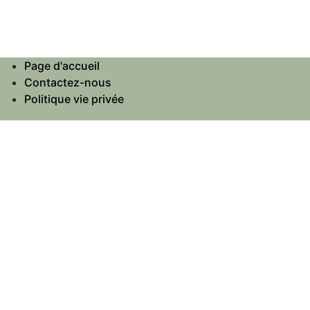
Page d'accueil
Contactez-nous
Politique vie privée
+32 495 57 41 93
info@colorsofcoffee.be
Copyright © Colors of Coffee
Nederlands (BE)
|
Français (BE)
Généré par
- Le #1
Open Source eCommerce