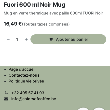
Fuori 600 ml Noir Mug
Mug en verre thermique avec paille 600ml FUORI Noir
16,49
€
(Toutes taxes comprises)
Ajouter au panier
Page d'accueil
Contactez-nous
Politique vie privée
+32 495 57 41 93
info@colorsofcoffee.be