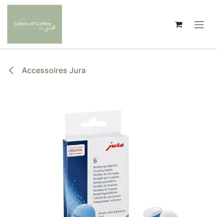
Se rendre au contenu
Accessoires Jura