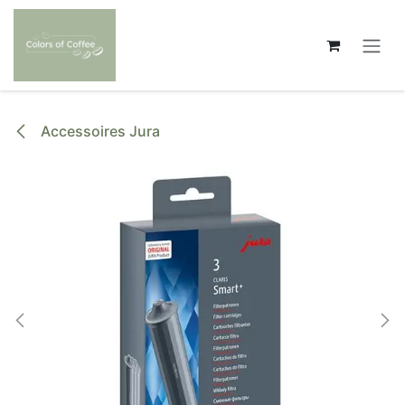
Se rendre au contenu
Accessoires Jura