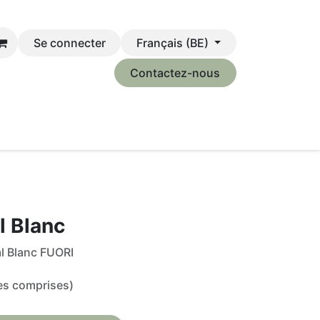
Se connecter
Français (BE)
Contactez-nous
z-nous
Événements
Ma Tournée Café
l Blanc
l Blanc FUORI
es comprises)