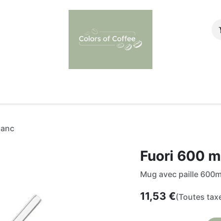
afé au bureau
Envie de vendre nos produits ?
Contacte
lanc
Fuori 600 m
Mug avec paille 600m
11,53
€
(Toutes tax