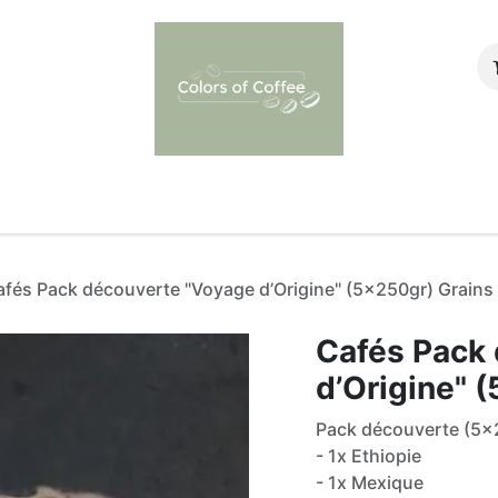
afé au bureau
Envie de vendre nos produits ?
Contacte
afés Pack découverte "Voyage d’Origine" (5x250gr) Grains
Cafés Pack
d’Origine" 
Pack découverte (5x
- 1x Ethiopie
- 1x Mexique