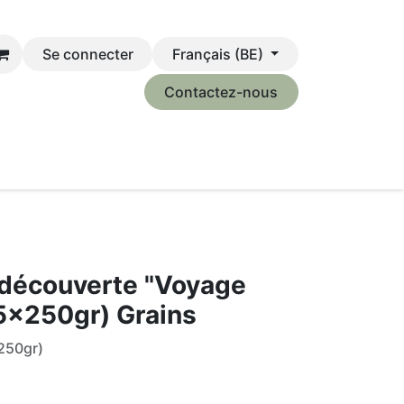
Se connecter
Français (BE)
Contactez-nous
z-nous
Événements
Ma Tournée Café
 découverte "Voyage
(5x250gr) Grains
250gr)