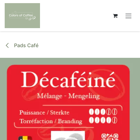
Se rendre au contenu
Pads Café